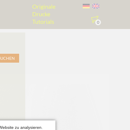
Navigation
Originale
überspringen
Drucke
Tutorials
0
SUCHEN
Website zu analysieren.