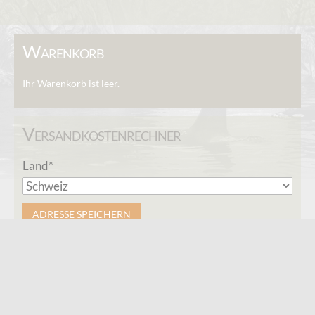
Warenkorb
Ihr Warenkorb ist leer.
Versandkosten­rechner
Pflichtfeld
Land
*
ADRESSE SPEICHERN