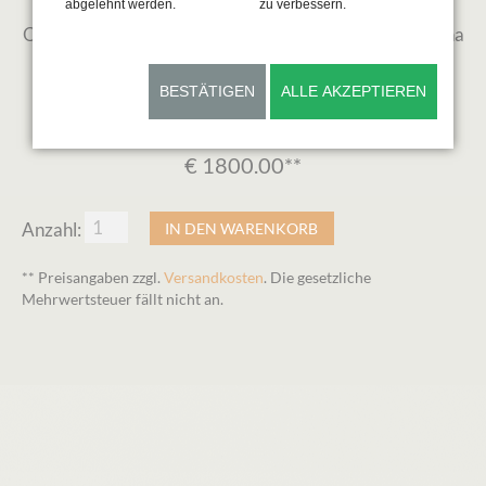
abgelehnt werden.
zu verbessern.
Original-Scratchboard-Kunst der Master Artistin Diana
Höhlig. Das Werk wird in einem hochwertigen
Holzrahmen präsentiert, der den Stil des Kunstwerks
BESTÄTIGEN
ALLE AKZEPTIEREN
gut ergänzt.
€
1800.00**
Anzahl:
** Preisangaben zzgl.
Versandkosten
. Die gesetzliche
Mehrwertsteuer fällt nicht an.