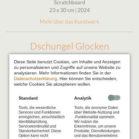
Scratchboard
23 x 30 cm | 2024
Mehr über das Kunstwerk
Dschungel Glocken
Pflichtfeld
Produkt
*
Diese Seite benutzt Cookies, um Inhalte und Anzeigen
Original
zu personalisieren und Zugriffe auf unsere Website zu
analysieren. Mehr Informationen finden Sie in der
Datenschutzerklärung
. Hier können Sie entscheiden,
welche Cookies Sie akzeptieren wollen.
Standard
Analytik
Tools, die wesentliche
Tools, die anonyme Daten
Services und Funktionen
über Website-Nutzung und
ermöglichen, einschließlich
-Funktionalität sammeln.
Identitätsprüfung,
Wir nutzen die
Servicekontinuität und
Erkenntnisse, um unsere
Standortsicherheit. Diese
Produkte, Dienstleistungen
Produktbeschreibung
Option kann nicht
und das Benutzererlebnis