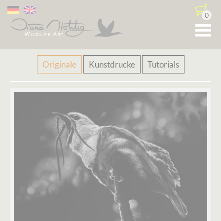
0
Navigation
Originale
Kunstdrucke
Tutorials
überspringen