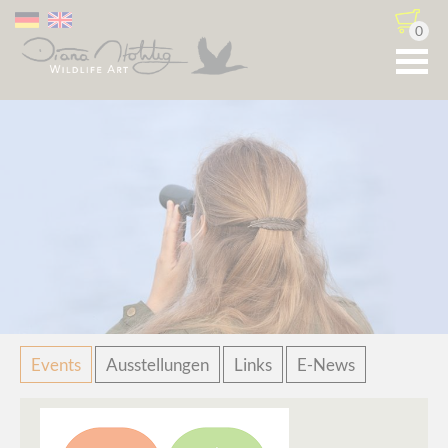
0
Navigation
Events
Ausstellungen
Links
E-News
überspringen