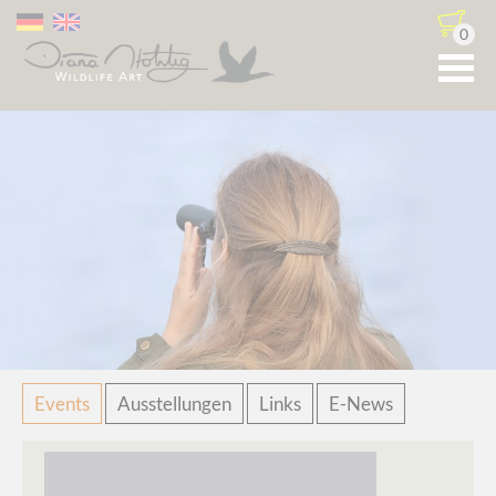
0
Navigation
Events
Ausstellungen
Links
E-News
überspringen