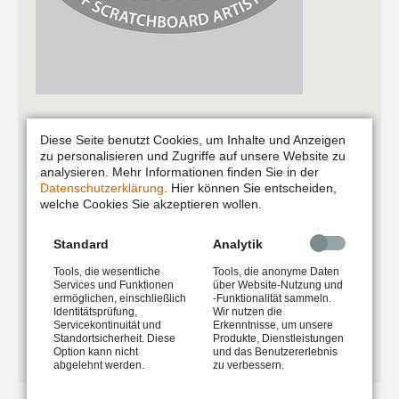
ISSA - NEWCOMER AWARD
Diese Seite benutzt Cookies, um Inhalte und Anzeigen
zu personalisieren und Zugriffe auf unsere Website zu
05.05.2018 12:05
| In
Ausstellungen
,
Auszeichnung
|
analysieren. Mehr Informationen finden Sie in der
Tagged
Auszeichnung
,
International Society Scratchboard
Datenschutzerklärung
. Hier können Sie entscheiden,
welche Cookies Sie akzeptieren wollen.
Artists
,
ISSA
,
Scratchboard
,
Vogel
| von Diana Höhlig
Standard
Analytik
Mein Scratchboard "Nose-Dive" wurde auf der
Jahresausstellung der ISSA (International Society
Tools, die wesentliche
Tools, die anonyme Daten
Services und Funktionen
über Website-Nutzung und
of Scratchboard Artists) in Ohio, U.S.A. mit dem
ermöglichen, einschließlich
-Funktionalität sammeln.
Identitätsprüfung,
Wir nutzen die
NEWCOMER AWARD ausgezeichnet.
Servicekontinuität und
Erkenntnisse, um unsere
Standortsicherheit. Diese
Produkte, Dienstleistungen
ISSA
Weiterlesen …
Option kann nicht
und das Benutzererlebnis
abgelehnt werden.
zu verbessern.
-
Newcomer