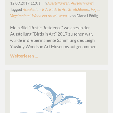
12.09.2017 11:01
| In
Ausstellungen
,
Auszeichnung
|
Tagged
Acquisition
,
BIA
,
Birds in Art
,
Scratchboard
,
Vogel
,
Vogelmalerei
,
Woodson Art Museum
| von Diana Höhlig
Mein Bild "Rustic Residence" welches in der
Ausstellung "Birds in Art" 2017 zu sehen war,
wurde in die permanente Sammlung des Leigh
Yawkey Woodson Art Museums aufgenommen.
Museum-
Weiterlesen …
Acquisition