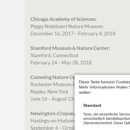
Chicago Academy of Sciences:
Peggy Notebaert Nature Museum
December 16, 2017 ­– February 4, 2018
Stamford Museum & Nature Center:
Stamford, Connecticut
February 24 – May 28, 2018
Cumming Nature Center:
Diese Seite benutzt Cookies
Rochester Museum & Science Center
Mehr Informationen finden 
Naples, New York
wollen.
June 16 – August 13, 2018
Standard
Newington-Cropsey Foundation:
Tools, die wesentliche Servi
einschließlich Identitätsprüfu
Hastings-on-Hudson, New York
Standortsicherheit. Diese Op
September 4 – October 26, 2018