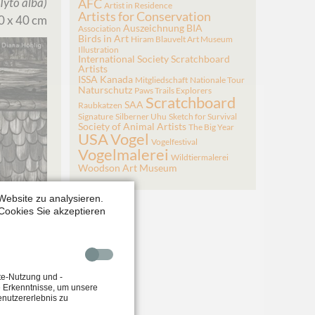
Tyto alba
)
AFC
Artist in Residence
Artists for Conservation
0 x 40 cm
Auszeichnung
BIA
Association
Birds in Art
Hiram Blauvelt Art Museum
Illustration
International Society Scratchboard
Artists
ISSA
Kanada
Mitgliedschaft
Nationale Tour
Naturschutz
Paws Trails Explorers
Scratchboard
SAA
Raubkatzen
Signature
Silberner Uhu
Sketch for Survival
Society of Animal Artists
The Big Year
USA
Vogel
Vogelfestival
Vogelmalerei
Wildtiermalerei
Woodson Art Museum
Website zu analysieren.
Cookies Sie akzeptieren
te-Nutzung und -
e Erkenntnisse, um unsere
enutzererlebnis zu