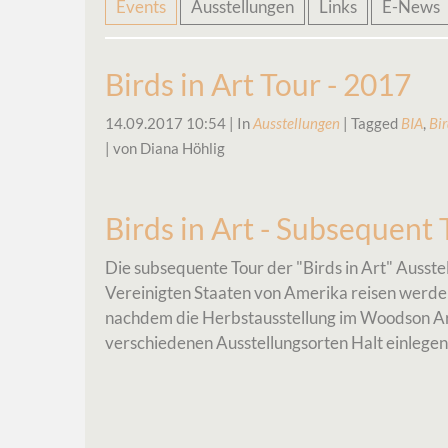
Navigation
Events
Ausstellungen
Links
E-News
überspringen
Birds in Art Tour - 2017
14.09.2017 10:54
| In
Ausstellungen
| Tagged
BIA
,
Bir
| von Diana Höhlig
Birds in Art - Subsequent 
Die subsequente Tour der "Birds in Art" Ausste
Vereinigten Staaten von Amerika reisen werden
nachdem die Herbstausstellung im Woodson Art
verschiedenen Ausstellungsorten Halt einlege