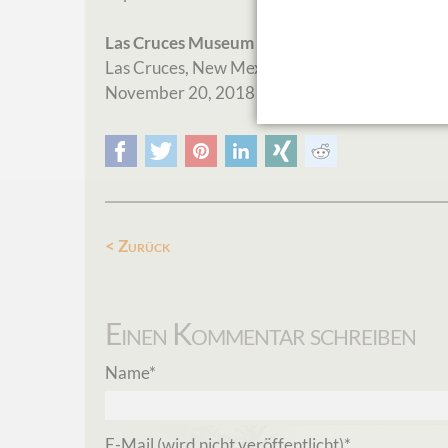
Las Cruces Museum of Art:
Las Cruces, New Mexico
November 20, 2018 – January 14, 2019
Facebook
Twitter
Pinterest
LinkedIn
Xing
Reddit
Zurück
Einen Kommentar schreiben
Pflichtfeld
Name
*
Pflichtfeld
E-Mail (wird nicht veröffentlicht)
*