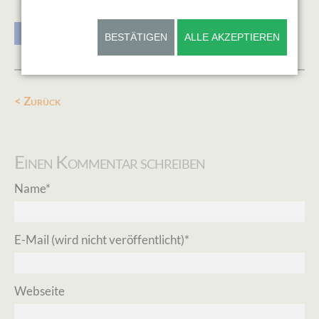
Facebook
Twitter
Pinterest
LinkedIn
Xing
Reddit
BESTÄTIGEN
ALLE AKZEPTIEREN
Zurück
Einen Kommentar schreiben
Pflichtfeld
Name
*
Pflichtfeld
E-Mail (wird nicht veröffentlicht)
*
Webseite