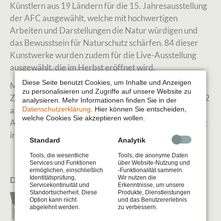
Künstlern aus 19 Ländern für die 15. Jahresausstellung
der AFC ausgewählt, welche mit hochwertigen
Arbeiten und Darstellungen die Natur würdigen und
das Bewusstsein für Naturschutz schärfen. 84 dieser
Kunstwerke wurden zudem für die Live-Ausstellung
ausgewählt, die im Herbst eröffnet wird.
Diese Seite benutzt Cookies, um Inhalte und Anzeigen
Mein Scratchboard "On Guard", das ein Columbia
zu personalisieren und Zugriffe auf unsere Website zu
Ziesel zeigt, wurde für die AFC-Jahresausstellung 2022
analysieren. Mehr Informationen finden Sie in der
Datenschutzerklärung
. Hier können Sie entscheiden,
ausgewählt und es ist mir eine Ehre, dass ich meine
welche Cookies Sie akzeptieren wollen.
Arbeit bereits zum vierten Mal in der LIVE-Ausstellung
in Vancouver präsentieren darf.
Standard
Analytik
Tools, die wesentliche
Tools, die anonyme Daten
Services und Funktionen
über Website-Nutzung und
ermöglichen, einschließlich
-Funktionalität sammeln.
Identitätsprüfung,
Wir nutzen die
Diana's AFC Website
Servicekontinuität und
Erkenntnisse, um unsere
Standortsicherheit. Diese
Produkte, Dienstleistungen
Option kann nicht
und das Benutzererlebnis
abgelehnt werden.
zu verbessern.