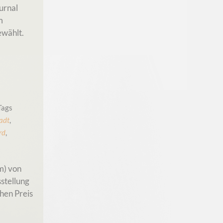
urnal
m
wählt.
Tags
adt
,
rd
,
m) von
stellung
hen Preis