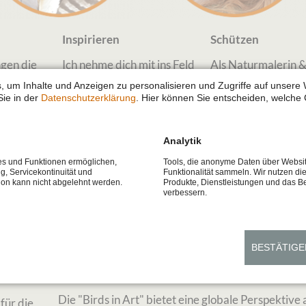
Inspirieren
Schützen
ngen die
Ich nehme dich mit ins Feld
Als Naturmalerin &
tur in das
und Studio, um
schützerin unterstü
, um Inhalte und Anzeigen zu personalisieren und Zugriffe auf unsere 
Naturmomente und mein
Wildtierprojekte m
Sie in der
Datenschutzerklärung
. Hier können Sie entscheiden, welche 
weltweit.
Künstlerwissen zu teilen.
meinen Bildern.
Analytik
ces und Funktionen ermöglichen,
Tools, die anonyme Daten über Websi
ng, Servicekontinuität und
Funktionalität sammeln. Wir nutzen di
tion kann nicht abgelehnt werden.
Produkte, Dienstleistungen und das B
verbessern.
 -
BIRDS IN ART FIFTY
02.05.2025 08:00
| In
Ausstellungen
| Tags
BIA
,
Birds in 
BESTÄTIGE
Scratchboard
,
USA
,
Vogel
,
Vogelmalerei
,
Woodson Art Mu
ty of
Diana Höhlig
Die "Birds in Art" bietet eine globale Perspektive 
für die