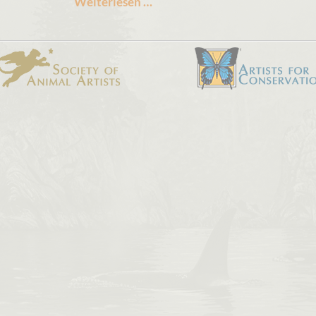
Silberner
Weiterlesen …
Uhu
-
2013