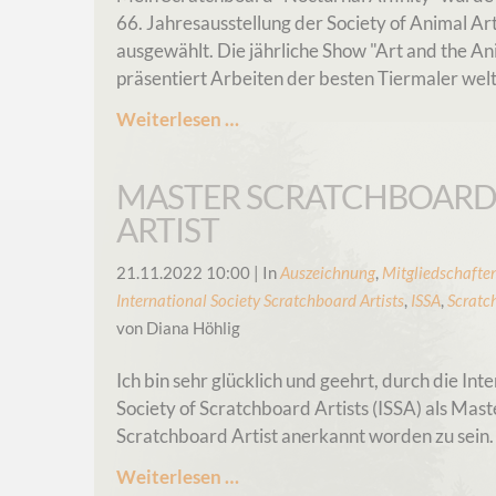
66. Jahresausstellung der Society of Animal Art
ausgewählt. Die jährliche Show "Art and the An
präsentiert Arbeiten der besten Tiermaler welt
SAA
Weiterlesen …
Jahresausstellung
-
MASTER SCRATCHBOAR
2026
ARTIST
21.11.2022 10:00
| In
Auszeichnung
,
Mitgliedschafte
International Society Scratchboard Artists
,
ISSA
,
Scratc
von Diana Höhlig
Ich bin sehr glücklich und geehrt, durch die Int
Society of Scratchboard Artists (ISSA) als Mast
Scratchboard Artist anerkannt worden zu sein.
Master
Weiterlesen …