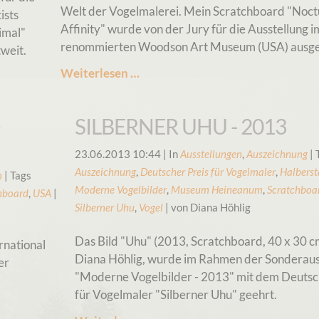
Welt der Vogelmalerei. Mein Scratchboard "Noct
ists
Affinity" wurde von der Jury für die Ausstellung i
imal"
renommierten Woodson Art Museum (USA) ausge
weit.
Birds
Weiterlesen …
in
Art
D
SILBERNER UHU - 2013
Fifty
23.06.2013 10:44
| In
Ausstellungen
,
Auszeichnung
| 
Auszeichnung
,
Deutscher Preis für Vogelmaler
,
Halberst
n
| Tags
Moderne Vogelbilder
,
Museum Heineanum
,
Scratchboa
hboard
,
USA
|
Silberner Uhu
,
Vogel
| von Diana Höhlig
Das Bild "Uhu" (2013, Scratchboard, 40 x 30 c
ernational
Diana Höhlig, wurde im Rahmen der Sonderaus
er
"Moderne Vogelbilder - 2013" mit dem Deutsc
für Vogelmaler "Silberner Uhu" geehrt.