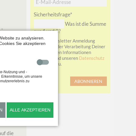
Mail-
Adresse
Pflichtfeld
Sicherheitsfrage
*
Was ist die Summe
 -
aus 4 und 3?
tze ich
Website zu analysieren.
Bei der Newsletter Anmeldung
it
Cookies Sie akzeptieren
stimmst du der Verarbeitung Deiner
übermittelten Informationen
entsprechend unseren
Datenschutz
Richtlinien
zu.
te-Nutzung und -
e Erkenntnisse, um unsere
Abbestellen
ABONNIEREN
enutzererlebnis zu
Art
,
N
ALLE AKZEPTIEREN
seum
| von
auf die