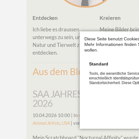
Entdecken
Kreieren
Ich liebe es draussen
Meine Bilder bri
unterwegs zu sein, um die
Freude an der Na
Diese Seite benutzt Cookies
Natur und Tierwelt zu
zu Hause von
Mehr Informationen finden 
wollen.
entdecken.
Naturliebhabern 
Standard
Aus dem Blog
Tools, die wesentliche Servi
einschließlich Identitätsprüfu
Standortsicherheit. Diese Op
SAA JAHRESAUSSTELLUNG
2026
10.04.2026 10:00
| In
Ausstellungen
| Tags
SAA
,
Socie
Animal Artists
,
USA
| von Diana Höhlig
Mein Scratchboard “Nocturnal Affinity” wurde 