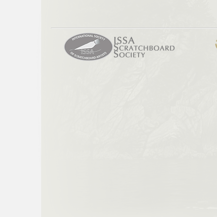
Scratchboard
Artist